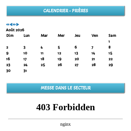
Année
Mois
Année
Mois
précédente
précédent
suivante
suivant
CALENDRIER - PRIÈRES
Août 2026
Dim
Lun
Mar
Mer
Jeu
Ven
Sam
1
2
3
4
5
6
7
8
9
10
11
12
13
14
15
16
17
18
19
20
21
22
23
24
25
26
27
28
29
30
31
MESSE DANS LE SECTEUR