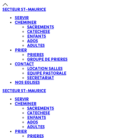
précédente
précédent
suivante
suivant
SECTEUR
ST-MAURICE
SERVIR
CHEMINER
SACREMENTS
CATECHESE
ENFANTS
ADOS
ADULTES
PRIER
PRIERES
GROUPE DE PRIERES
CONTACT
LOCATION SALLES
EQUIPE PASTORALE
SECRETARIAT
NOS EGLISES
SECTEUR
ST-MAURICE
SERVIR
CHEMINER
SACREMENTS
CATECHESE
ENFANTS
ADOS
ADULTES
PRIER
PRIERES