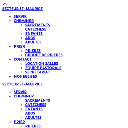
précédente
précédent
suivante
suivant
SECTEUR
ST-MAURICE
SERVIR
CHEMINER
SACREMENTS
CATECHESE
ENFANTS
ADOS
ADULTES
PRIER
PRIERES
GROUPE DE PRIERES
CONTACT
LOCATION SALLES
EQUIPE PASTORALE
SECRETARIAT
NOS EGLISES
SECTEUR
ST-MAURICE
SERVIR
CHEMINER
SACREMENTS
CATECHESE
ENFANTS
ADOS
ADULTES
PRIER
PRIERES