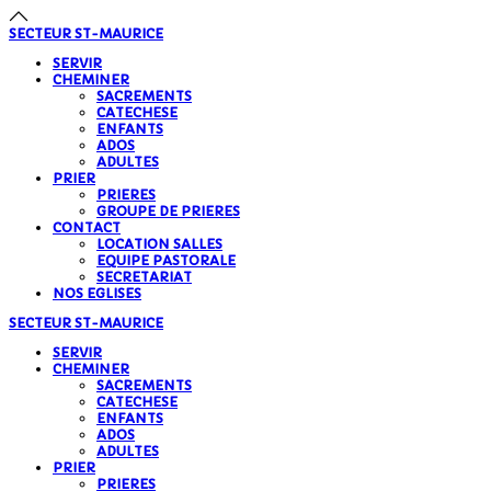
précédente
précédent
suivante
suivant
SECTEUR
ST-MAURICE
SERVIR
CHEMINER
SACREMENTS
CATECHESE
ENFANTS
ADOS
ADULTES
PRIER
PRIERES
GROUPE DE PRIERES
CONTACT
LOCATION SALLES
EQUIPE PASTORALE
SECRETARIAT
NOS EGLISES
SECTEUR
ST-MAURICE
SERVIR
CHEMINER
SACREMENTS
CATECHESE
ENFANTS
ADOS
ADULTES
PRIER
PRIERES