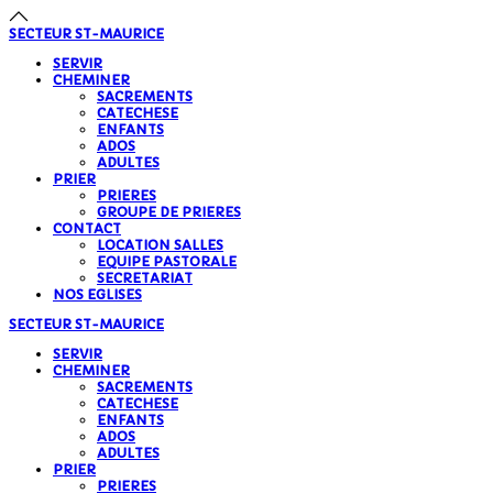
précédente
précédent
suivante
suivant
SECTEUR
ST-MAURICE
SERVIR
CHEMINER
SACREMENTS
CATECHESE
ENFANTS
ADOS
ADULTES
PRIER
PRIERES
GROUPE DE PRIERES
CONTACT
LOCATION SALLES
EQUIPE PASTORALE
SECRETARIAT
NOS EGLISES
SECTEUR
ST-MAURICE
SERVIR
CHEMINER
SACREMENTS
CATECHESE
ENFANTS
ADOS
ADULTES
PRIER
PRIERES