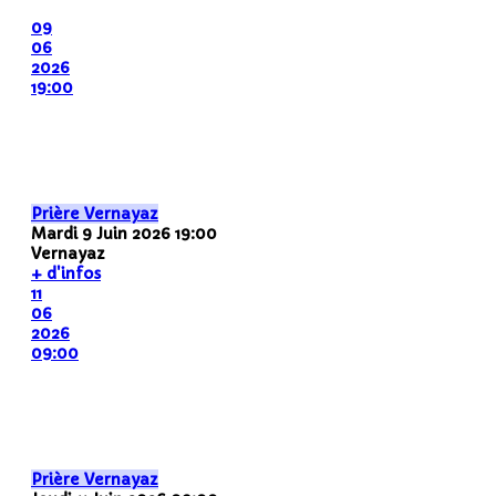
09
06
2026
19:00
Prière Vernayaz
Mardi 9 Juin 2026
19:00
Vernayaz
+ d'infos
11
06
2026
09:00
Prière Vernayaz