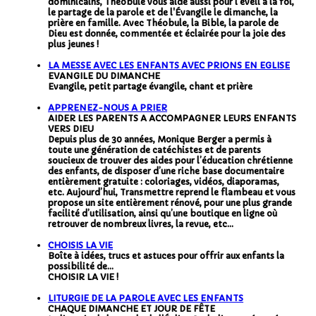
dominicains, Théobule vous aide aussi pour l'éveil à la foi,
le partage de la parole et de l'Évangile le dimanche, la
prière en famille. Avec Théobule, la Bible, la parole de
Dieu est donnée, commentée et éclairée pour la joie des
plus jeunes !
LA MESSE AVEC LES ENFANTS AVEC PRIONS EN EGLISE
EVANGILE DU DIMANCHE
Evangile, petit partage évangile, chant et prière
APPRENEZ-NOUS A PRIER
AIDER LES PARENTS A ACCOMPAGNER LEURS ENFANTS
VERS DIEU
Depuis plus de 30 années, Monique Berger a permis à
toute une génération de catéchistes et de parents
soucieux de trouver des aides pour l’éducation chrétienne
des enfants, de disposer d’une riche base documentaire
entièrement gratuite : coloriages, vidéos, diaporamas,
etc. Aujourd’hui, Transmettre reprend le flambeau et vous
propose un site entièrement rénové, pour une plus grande
facilité d’utilisation, ainsi qu’une boutique en ligne où
retrouver de nombreux livres, la revue, etc…
CHOISIS LA VIE
Boîte à idées, trucs et astuces pour offrir aux enfants la
possibilité de...
CHOISIR LA VIE !
LITURGIE DE LA PAROLE AVEC LES ENFANTS
CHAQUE DIMANCHE ET JOUR DE FÊTE