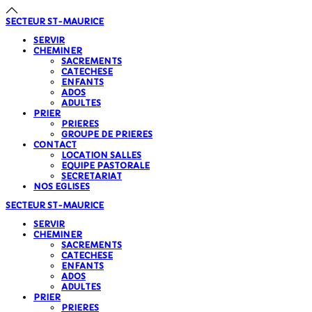
précédente
précédent
suivante
suivant
SECTEUR
ST-MAURICE
SERVIR
CHEMINER
SACREMENTS
CATECHESE
ENFANTS
ADOS
ADULTES
PRIER
PRIERES
GROUPE DE PRIERES
CONTACT
LOCATION SALLES
EQUIPE PASTORALE
SECRETARIAT
NOS EGLISES
SECTEUR
ST-MAURICE
SERVIR
CHEMINER
SACREMENTS
CATECHESE
ENFANTS
ADOS
ADULTES
PRIER
PRIERES