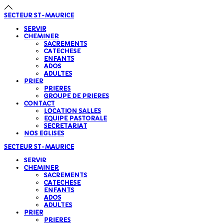
précédente
précédent
suivante
suivant
SECTEUR
ST-MAURICE
SERVIR
CHEMINER
SACREMENTS
CATECHESE
ENFANTS
ADOS
ADULTES
PRIER
PRIERES
GROUPE DE PRIERES
CONTACT
LOCATION SALLES
EQUIPE PASTORALE
SECRETARIAT
NOS EGLISES
SECTEUR
ST-MAURICE
SERVIR
CHEMINER
SACREMENTS
CATECHESE
ENFANTS
ADOS
ADULTES
PRIER
PRIERES